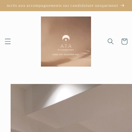
et
Accès aux accompagnements sur candidature uniquement
passer
au
contenu
Panier
Passer aux
informations
produits