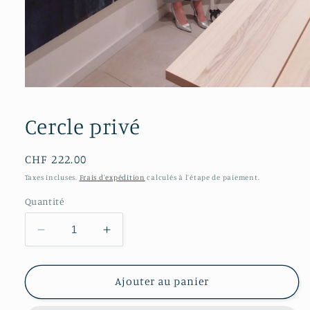
Cercle privé
Prix
CHF 222.00
habituel
Taxes incluses.
Frais d'expédition
calculés à l'étape de paiement.
Quantité
Réduire
Augmenter
la
la
quantité
quantité
de
de
Ajouter au panier
Cercle
Cercle