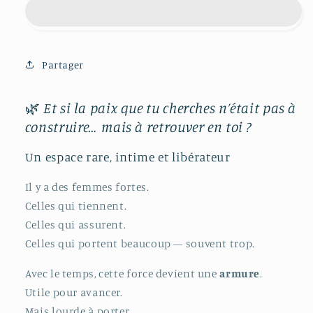
privé
privé
Partager
🌿
Et si la paix que tu cherches n’était pas à
construire… mais à retrouver en toi ?
Un espace rare, intime et libérateur
Il y a des femmes fortes.
Celles qui tiennent.
Celles qui assurent.
Celles qui portent beaucoup — souvent trop.
Avec le temps, cette force devient une
armure
.
Utile pour avancer.
Mais lourde à porter.